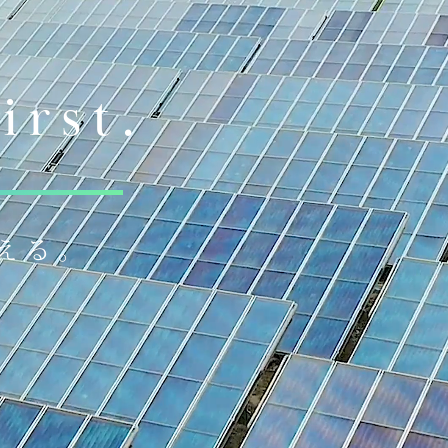
first.
える。